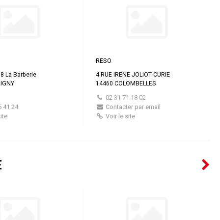
RESO
P 8 La Barberie
4 RUE IRENE JOLIOT CURIE
RIGNY
14460 COLOMBELLES
02 31 71 18 02
5 41 24
Contacter par email
ite
Voir le site
E