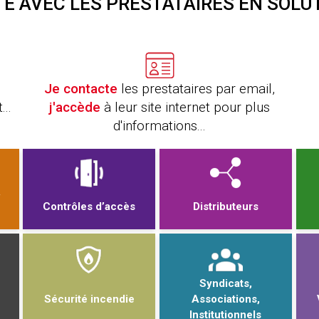
TE AVEC LES PRESTATAIRES EN SOLU
Je contacte
les prestataires par email,
..
j'accède
à leur site internet pour plus
d'informations...
/
Contrôles d’accès
Distributeurs
Syndicats,
Sécurité incendie
Associations,
Institutionnels