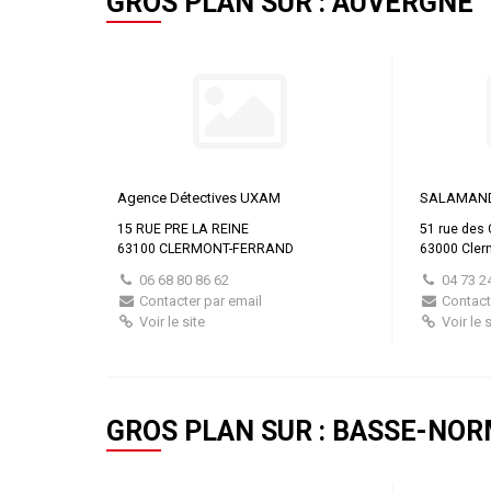
GROS PLAN SUR : AUVERGNE
Agence Détectives UXAM
SALAMAN
15 RUE PRE LA REINE
51 rue des 
63100 CLERMONT-FERRAND
63000 Cler
06 68 80 86 62
04 73 2
Contacter par email
Contact
Voir le site
Voir le s
GROS PLAN SUR : BASSE-NO