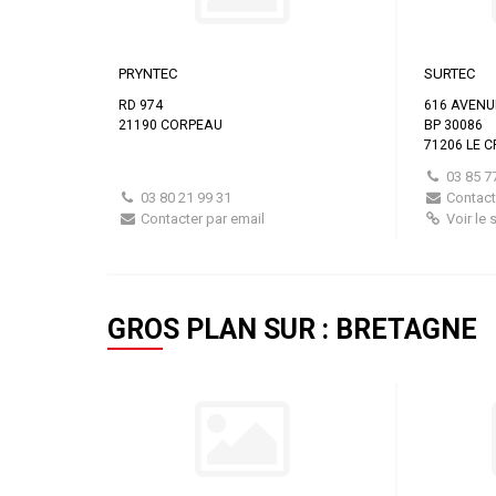
PRYNTEC
SURTEC
RD 974
616 AVENU
21190 CORPEAU
BP 30086
71206 LE 
03 85 7
03 80 21 99 31
Contact
Contacter par email
Voir le s
GROS PLAN SUR : BRETAGNE