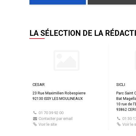
LA SÉLECTION DE LA RÉDACT
CESAR
SICLI
23 Rue Maximilien Robespierre
Parc Saint 
92130 ISSY LES MOULINEAUX
Bat Magell
10 rue de l'
93862 CER
01 70 39 92 00
Contacter par email
01 30 1
Voir le site
Voir le s