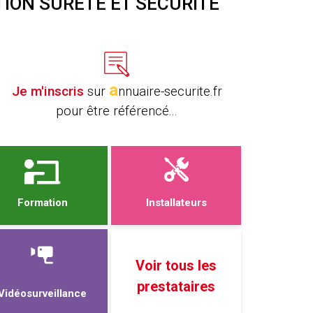
TION SÛRETÉ ET SÉCURITÉ
a
Je m'inscris
sur
nnuaire-securite.fr
pour être référencé...
Formation
Installateurs
Voir tous les
prestataires
Vidéosurveillance