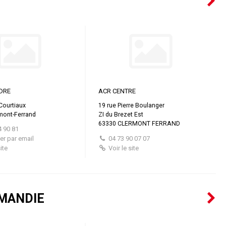
DRE
ACR CENTRE
Courtiaux
19 rue Pierre Boulanger
mont-Ferrand
ZI du Brezet Est
63330 CLERMONT FERRAND
4 90 81
er par email
04 73 90 07 07
ite
Voir le site
RMANDIE