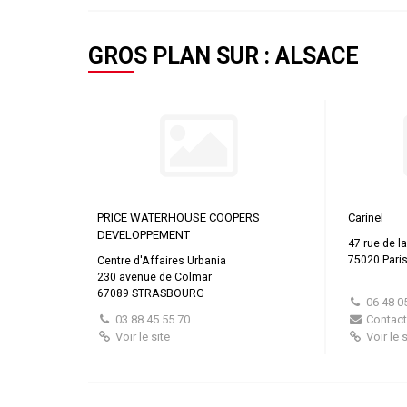
GROS PLAN SUR : ALSACE
PRICE WATERHOUSE COOPERS
Carinel
DEVELOPPEMENT
47 rue de la
75020 Pari
Centre d'Affaires Urbania
230 avenue de Colmar
67089 STRASBOURG
06 48 0
03 88 45 55 70
Contact
Voir le site
Voir le s