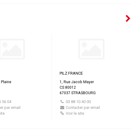
PILZ FRANCE
 Plaine
1, Rue Jacob Mayer
s
CS 80012
67037 STRASBOURG
5 56 04
03 88 10 40 00
er par email
Contacter par email
ite
Voir le site