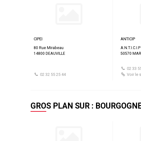
CIPEI
ANTICIP
80 Rue Mirabeau
A.N.T.I.C.I.
14800 DEAUVILLE
50570 MA
02 33 5
02 32 55 25 44
Voir le s
GROS PLAN SUR : BOURGOGN