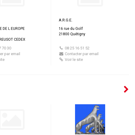
A.R.G.E.
E DE L EUROPE
16 rue du Golf
21800 Quétigny
CREUSOT CEDEX
7 70 30
08 25 16 51 52
er par email
Contacter par email
ite
Voir le site