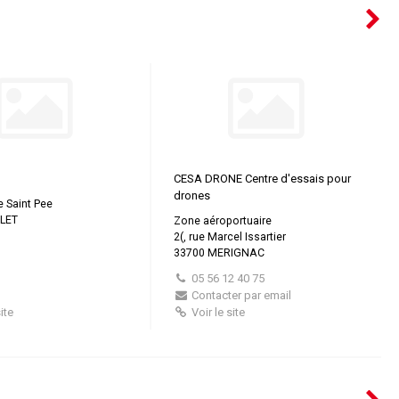
CESA DRONE Centre d'essais pour
drones
e Saint Pee
LET
Zone aéroportuaire
2(, rue Marcel Issartier
33700 MERIGNAC
05 56 12 40 75
Contacter par email
ite
Voir le site