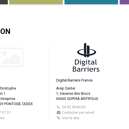
ION
Digital Barriers France
Christophe
Arep Center
an 1
1, traverse des Brucs
Entreprise
06560 SOPHIA ANTIPOLIS
GY PONTOISE CEDEX
04 92 38 84 30
7 37 37
Contacter par email
ite
Voir le site