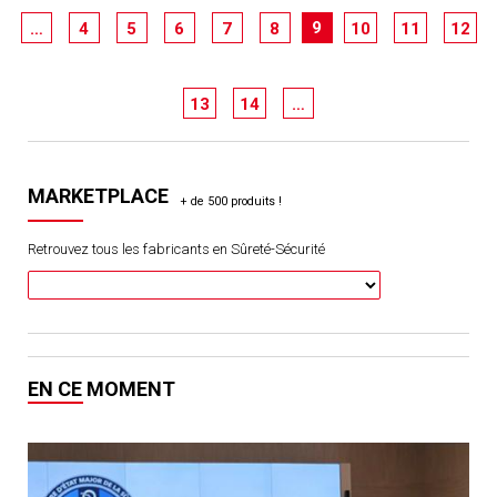
9
…
4
5
6
7
8
10
11
12
13
14
…
MARKETPLACE
Retrouvez tous les fabricants en Sûreté-Sécurité
EN CE MOMENT