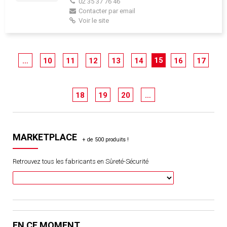
02 35 37 76 46
Contacter par email
Voir le site
15
…
10
11
12
13
14
16
17
18
19
20
…
MARKETPLACE
Retrouvez tous les fabricants en Sûreté-Sécurité
EN CE MOMENT