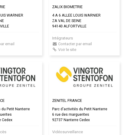
RIE
ZALIX BIOMETRIE
OUIS WARNIER
4 A 6 ALLEE LOUIS WARNIER
INE
ZA VAL DE SEINE
VILLE
94140 ALFORTVILLE
Intégrateurs
par email
Contacter par email
Voir le site
NCE
ZENITEL FRANCE
s du Petit Nanterre
Parc d'activités du Petit Nanterre
uerites
6 rue des marguerites
e Cedex
92737 Nanterre Cedex
ccès
Vidéosurveillance