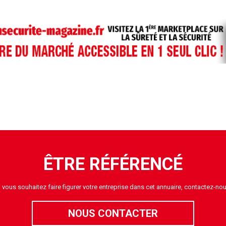
ÊTRE RÉFÉRENCÉ
i vous souhaitez faire figurer votre entreprise dans cet annuaire, contactez-nou
NOUS CONTACTER