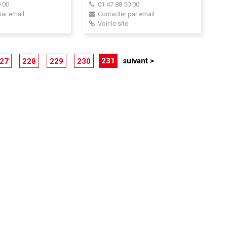
 00
01 47 88 50 00
par email
Contacter par email
Voir le site
231
suivant >
27
228
229
230