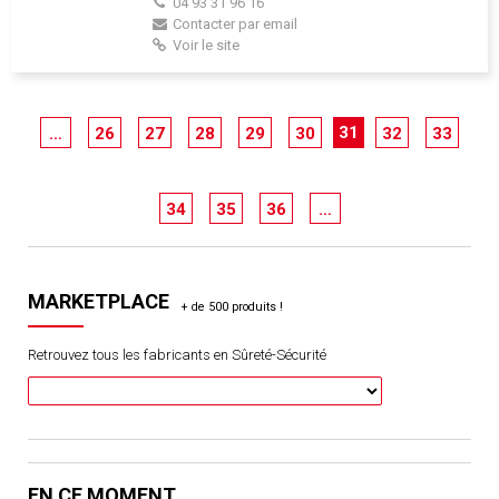
04 93 31 96 16
Contacter par email
Voir le site
31
…
26
27
28
29
30
32
33
34
35
36
…
MARKETPLACE
Retrouvez tous les fabricants en Sûreté-Sécurité
EN CE MOMENT