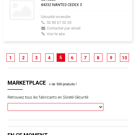
44332 NANTES CEDEX 3
Sécurité incendie
02 85 67 02 05
Contacter par email
Voir le site
5
1
2
3
4
6
7
8
9
10
MARKETPLACE
Retrouvez tous les fabricants en Sûreté-Sécurité