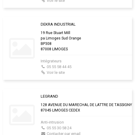
Voir le site
DEKRA INDUSTRIAL
19 Rue Stuart Mill
pa Limoges Sud Orange
BP308
87008 LIMOGES
Intégrateurs
05 55 58 44 45
Voir le site
LEGRAND
128 AVENUE DU MARECHAL DE LATTRE DE TASSIGNY
87045 LIMOGES CEDEX
Anti-intrusion
05 55 30 58 24
Contacter par email