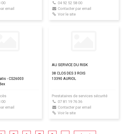
 00
04 92 52 58 00
par email
Contacter par email
Voir le site
AU SERVICE DU RISK
38 CLOS DES 3 ROIS
atis - CS26003
13390 AURIOL
dex
ccès
Prestataires de services sécurité
 00
07 81 19 76 36
par email
Contacter par email
Voir le site