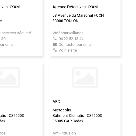
tives UXAM
Agence Détectives UXAM
a
58 Avenue du Maréchal FOCH
le
83000 TOULON
e services sécurité
Vidéosurveillance
 30
06 22 52 13 44
par email
Contacter par email
Voir le site
ARD
Micropolis
atis - CS26003
Bâtiment Clématis - CS26003
dex
05005 GAP Cedex
ance
Anti-intrusion