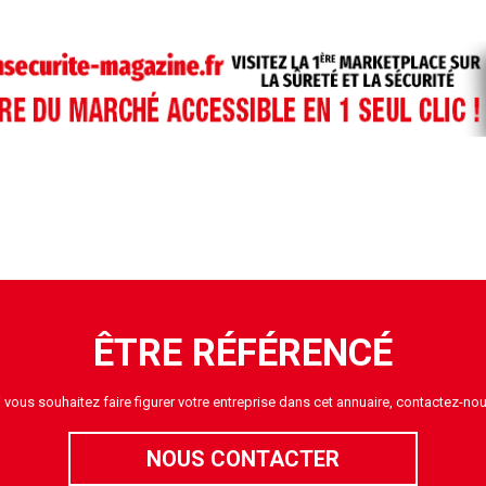
ÊTRE RÉFÉRENCÉ
i vous souhaitez faire figurer votre entreprise dans cet annuaire, contactez-nou
NOUS CONTACTER