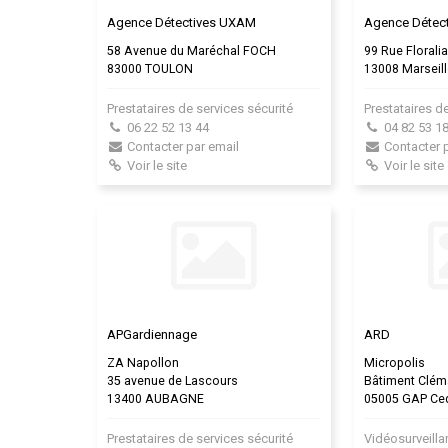
Agence Détectives UXAM
Agence Détec
58 Avenue du Maréchal FOCH
99 Rue Florali
83000 TOULON
13008 Marseil
Prestataires de services sécurité
Prestataires d
06 22 52 13 44
04 82 53 18
Contacter par email
Contacter 
Voir le site
Voir le site
APGardiennage
ARD
ZA Napollon
Micropolis
35 avenue de Lascours
Bâtiment Clém
13400 AUBAGNE
05005 GAP Ce
Prestataires de services sécurité
Vidéosurveill