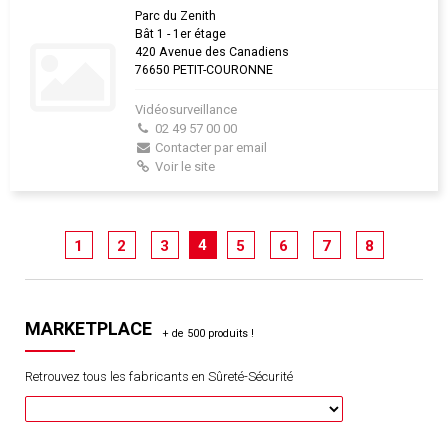
Parc du Zenith
Bât 1 - 1er étage
420 Avenue des Canadiens
76650 PETIT-COURONNE
Vidéosurveillance
02 49 57 00 00
Contacter par email
Voir le site
4
1
2
3
5
6
7
8
MARKETPLACE
Retrouvez tous les fabricants en Sûreté-Sécurité