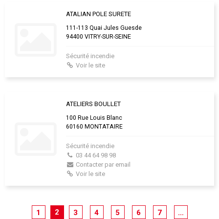
ATALIAN POLE SURETE
111-113 Quai Jules Guesde
94400 VITRY-SUR-SEINE
Sécurité incendie
Voir le site
ATELIERS BOULLET
100 Rue Louis Blanc
60160 MONTATAIRE
Sécurité incendie
03 44 64 98 98
Contacter par email
Voir le site
2
1
3
4
5
6
7
…