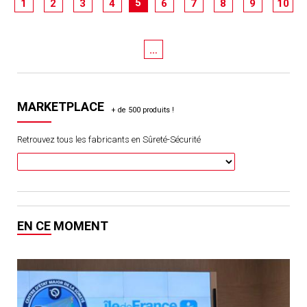
5
1
2
3
4
6
7
8
9
10
…
MARKETPLACE
Retrouvez tous les fabricants en Sûreté-Sécurité
EN CE MOMENT