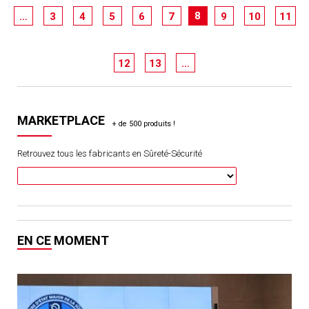
8
…
3
4
5
6
7
9
10
11
12
13
…
MARKETPLACE
Retrouvez tous les fabricants en Sûreté-Sécurité
EN CE MOMENT