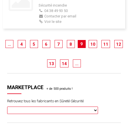
Sécurité incendie
04 38 49 93 50
Contacter par email
Voir le site
9
…
4
5
6
7
8
10
11
12
13
14
…
MARKETPLACE
Retrouvez tous les fabricants en Sûreté-Sécurité