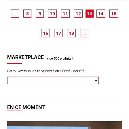
13
…
8
9
10
11
12
14
15
16
17
18
…
MARKETPLACE
Retrouvez tous les fabricants en Sûreté-Sécurité
EN CE MOMENT