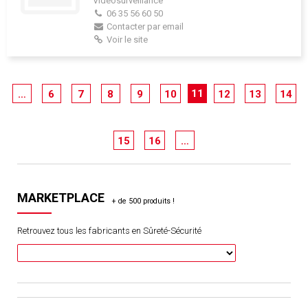
Vidéosurveillance
06 35 56 60 50
Contacter par email
Voir le site
11
…
6
7
8
9
10
12
13
14
15
16
…
MARKETPLACE
Retrouvez tous les fabricants en Sûreté-Sécurité