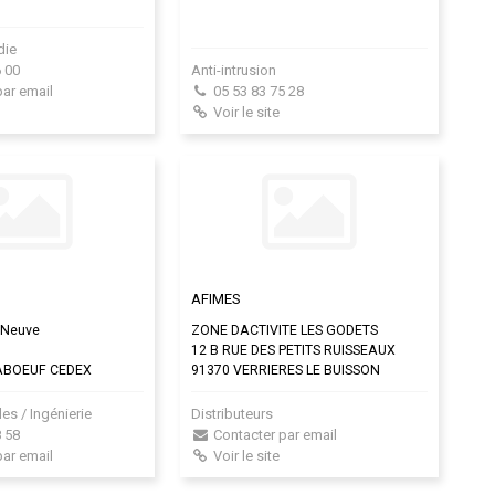
die
 00
Anti-intrusion
par email
05 53 83 75 28
Voir le site
AFIMES
e Neuve
ZONE DACTIVITE LES GODETS
12 B RUE DES PETITS RUISSEAUX
ABOEUF CEDEX
91370 VERRIERES LE BUISSON
es / Ingénierie
Distributeurs
 58
Contacter par email
par email
Voir le site