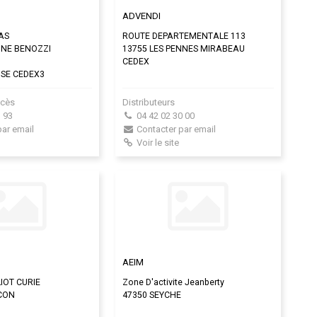
ADVENDI
AS
ROUTE DEPARTEMENTALE 113
NNE BENOZZI
13755 LES PENNES MIRABEAU
CEDEX
USE CEDEX3
ccès
Distributeurs
 93
04 42 02 30 00
par email
Contacter par email
Voir le site
AEIM
IOT CURIE
Zone D'activite Jeanberty
CON
47350 SEYCHE