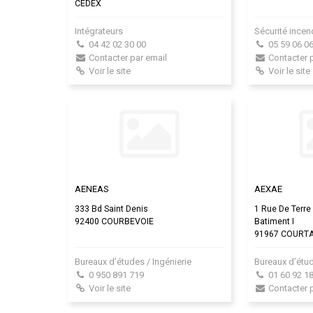
CEDEX
Intégrateurs
Sécurité incen
04 42 02 30 00
05 59 06 06
Contacter par email
Contacter 
Voir le site
Voir le site
AENEAS
AEXAE
333 Bd Saint Denis
1 Rue De Terr
92400 COURBEVOIE
Batiment I
91967 COURT
Bureaux d’études / Ingénierie
Bureaux d’étud
0 950 891 719
01 60 92 18
Voir le site
Contacter 