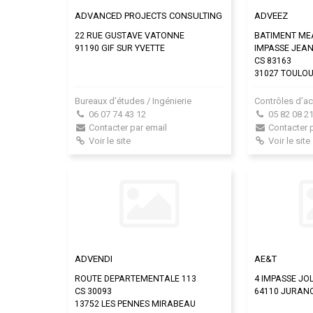
ADVANCED PROJECTS CONSULTING
ADVEEZ
22 RUE GUSTAVE VATONNE
BATIMENT ME
91190 GIF SUR YVETTE
IMPASSE JEA
CS 83163
31027 TOULO
Bureaux d’études / Ingénierie
Contrôles d’a
06 07 74 43 12
05 82 08 21
Contacter par email
Contacter 
Voir le site
Voir le site
ADVENDI
AE&T
ROUTE DEPARTEMENTALE 113
4 IMPASSE JOL
CS 30093
64110 JURAN
13752 LES PENNES MIRABEAU