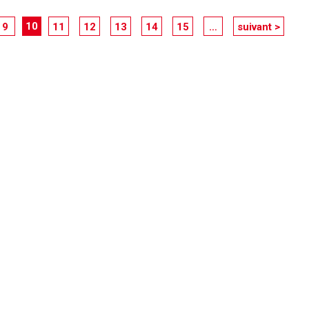
10
9
11
12
13
14
15
…
suivant >