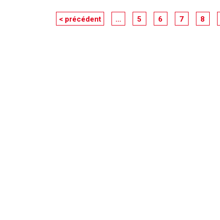
< précédent
…
5
6
7
8