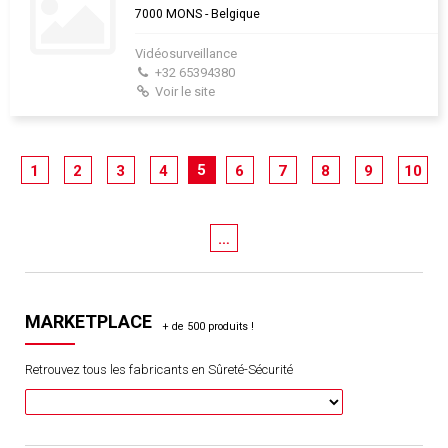
7000 MONS - Belgique
Vidéosurveillance
+32 65394380
Voir le site
5
1
2
3
4
6
7
8
9
10
…
MARKETPLACE
Retrouvez tous les fabricants en Sûreté-Sécurité