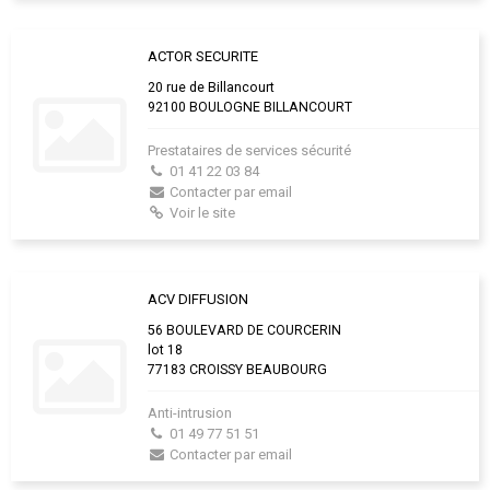
ACTOR SECURITE
20 rue de Billancourt
92100 BOULOGNE BILLANCOURT
Prestataires de services sécurité
01 41 22 03 84
Contacter par email
Voir le site
ACV DIFFUSION
56 BOULEVARD DE COURCERIN
lot 18
77183 CROISSY BEAUBOURG
Anti-intrusion
01 49 77 51 51
Contacter par email