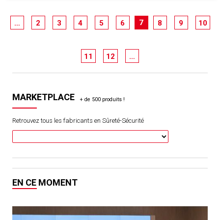
7
…
2
3
4
5
6
8
9
10
11
12
…
MARKETPLACE
Retrouvez tous les fabricants en Sûreté-Sécurité
EN CE MOMENT