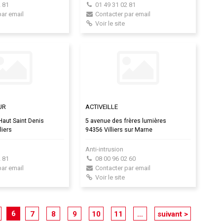
 81
01 49 31 02 81
par email
Contacter par email
Voir le site
UR
ACTIVEILLE
aut Saint Denis
5 avenue des frères lumières
liers
94356 Villiers sur Marne
Anti-intrusion
 81
08 00 96 02 60
par email
Contacter par email
Voir le site
6
7
8
9
10
11
…
suivant >