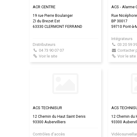
ACR CENTRE
ACS - Alarme C
19 rue Pierre Boulanger
Rue Nicéphore
ZI du Brezet Est
BP 30017
63330 CLERMONT FERRAND
59710 Pont-à-
Intégrateurs
Distributeurs
03 20 59 39
04 73 90 07 07
Contacter 
Voir le site
Voir le site
ACS TECHNISUR
ACS TECHNIS
12 Chemin du Haut Saint Denis
12 Chemin du H
93300 Aubervilliers
93300 Aubervil
Contrôles d’accès
Vidéosurveill