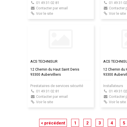
01 49 31 02 81
01 49 31 02
Contacter par email
Contacter 
Voir le site
Voir le site
ACS TECHNISUR
ACS TECHNIS
12 Chemin du Haut Saint Denis
12 Chemin du H
93300 Aubervilliers
93300 Aubervil
Prestataires de services sécurité
Installateurs
01 49 31 02 81
01 49 31 02
Contacter par email
Contacter 
Voir le site
Voir le site
< précédent
1
2
3
4
5